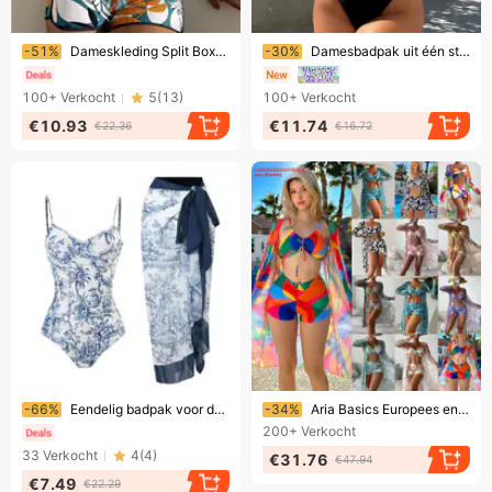
Eindigt binnenkort!
Eindigt binnenkort!
-51%
Dameskleding Split Boxer Bikini Hoge Taille Badpak
-30%
Damesbadpak uit één stuk, sexy badpakbikini
100+
Verkocht
5
(
13
)
100+
Verkocht
€10.93
€11.74
€22.36
€16.72
Eindigt binnenkort!
Eindigt binnenkort!
-66%
Eendelig badpak voor dames, conservatief, slank model met print en stalen beugel, harde wikkelbadpak, chiffon lange jurk
-34%
Aria Basics Europees en Amerikaans buitenlands handelsmodel dames driedelige badpakset met hoge taille, lange mouwen en trendy cover-up.
200+
Verkocht
33
Verkocht
4
(
4
)
€31.76
€47.94
€7.49
€22.29