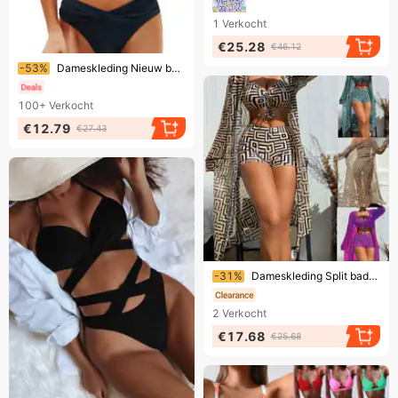
1
Verkocht
€25.28
€46.12
Eindigt binnenkort!
-53%
Dameskleding Nieuw badpak Dames badpak
100+
Verkocht
€12.79
€27.43
Eindigt binnenkort!
-31%
Dameskleding Split badpak cover-up driedelig geplooid strand hoge taille boxershort zwembroek
2
Verkocht
€17.68
€25.68