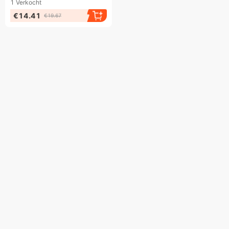
1
Verkocht
€14.41
€19.67