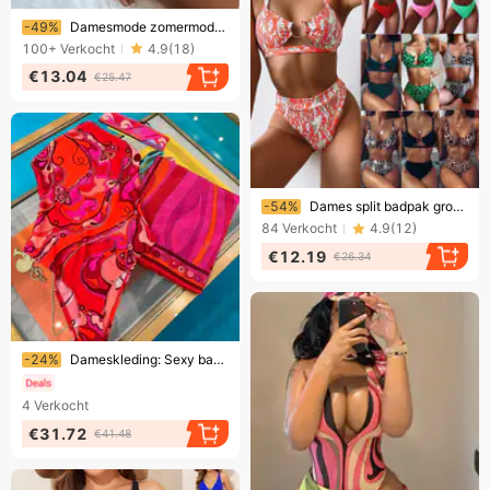
Eindigt binnenkort!
-49%
Damesmode zomermode bikini effen kleur sexy dames tweedelig badpak met hoge tailleband
100+
Verkocht
4.9
(
18
)
€13.04
€25.47
Eindigt binnenkort!
-54%
Dames split badpak groene luipaardprint bikini nieuw effen badpak
84
Verkocht
4.9
(
12
)
€12.19
€26.34
Eindigt binnenkort!
-24%
Dameskleding: Sexy badpak en bikini set - Stijlvolle strandkleding met vierkante sjaal
4
Verkocht
€31.72
€41.48