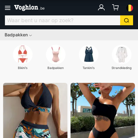
.
be
Badpakken
Bikini's
Badpakken
Tankini's
Strandkleding