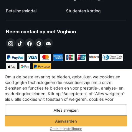
Betalingsmiddel
Studenten korting
Neem contact op met Voghion
Om u de beste ervaring te bieden, gebruiken we cookies en
soortgelijke technologieën die essentieel zijn om u onze
diensten en functies te bieden en voor prestatie-, analyse- en
marketingdoeleinden. Klik op "Accepteren" of "Alles weigeren"
€
EUR
Belgium
als u alle cookies wilt toestaan ​​of weigeren. cookies voor
prestatie-, analyse- en marketingdoeleinden. Voor meer details,
©
2026
Voghion
Alles afwijzen
zie onze
Privacy- en cookiebeleid
algemene voorwaarden
Privacy- en cookiebeleid
Aanvaarden
Richtlijnen voor de community
Cookie-instellingen