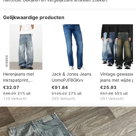
Gelijkwaardige producten
Herenjeans met
Jack & Jones Jeans
Vintage gewasse
inktspatprint,
UomoPJFBGKvv
jeans met wijde p
gewassen look,
voor heren, retro
€32.07
€91.84
€25.93
Amerikaanse vintage
vervaagde, losse,
€46.29
31%
uit
€125.22
27%
uit
€57.48
55%
uit
losse rechte jeans met
rechte denim bro
129 Verkocht
265 Verkocht
291 Verkocht
wijde pijpen, cleanfit
streetwear broek
streetwear broek