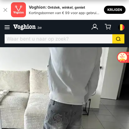
Voghion:
Ontdek, winkel, geniet
KRIJGEN
Kortingsbonnen van € 99 voor app-gebruike
rs
.
be