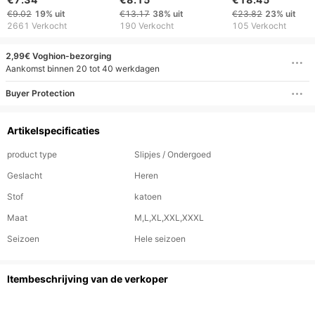
Mid Rise Comfortabel
Boxershorts - 5-pack
magnetisch
€9.02
19%
uit
€13.17
38%
uit
€23.82
23%
uit
Ademend Vierhoek
Zacht, middelhoog
ondergoed (ade
2661 Verkocht
190 Verkocht
105 Verkocht
ondergoed voor
& cadeauset)
comfort en
2,99€ Voghion-bezorging
ondersteuning
Aankomst binnen 20 tot 40 werkdagen
(Meerdere kleuren en
Buyer Protection
maten)
Artikelspecificaties
product type
Slipjes / Ondergoed
Geslacht
Heren
Stof
katoen
Maat
M,L,XL,XXL,XXXL
Seizoen
Hele seizoen
Itembeschrijving van de verkoper