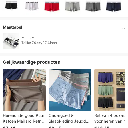
Maattabel
Maat: M

Taille: 70cm/27.6inch 
Gelijkwaardige producten
Herenondergoed Puur
Ondergoed &
Set van 4 boxersh
Katoen Maillard Retro
Slaapkleding Jeugd
voor heren van m
Jongens Boxershorts
Ademende Polyester
– kleurverandere
€7.34
€8.15
€18.45