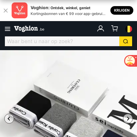
Voghion:
Ontdek, winkel, geniet
KRIJGEN
Kortingsbonnen van € 99 voor app-gebruike
rs
.
be