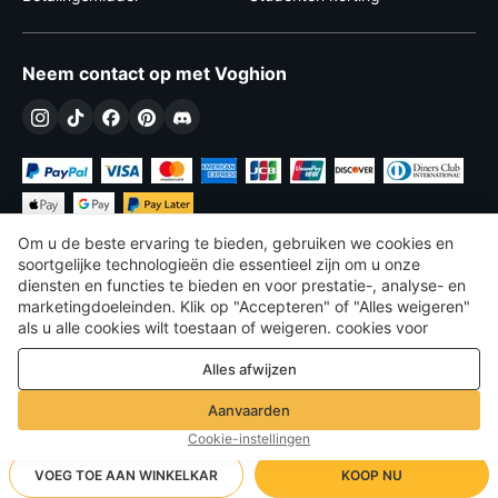
Neem contact op met Voghion
Om u de beste ervaring te bieden, gebruiken we cookies en
soortgelijke technologieën die essentieel zijn om u onze
diensten en functies te bieden en voor prestatie-, analyse- en
marketingdoeleinden. Klik op "Accepteren" of "Alles weigeren"
€
EUR
Belgium
als u alle cookies wilt toestaan ​​of weigeren. cookies voor
prestatie-, analyse- en marketingdoeleinden. Voor meer details,
©
2026
Voghion
Alles afwijzen
zie onze
Privacy- en cookiebeleid
algemene voorwaarden
Privacy- en cookiebeleid
Aanvaarden
Richtlijnen voor de community
Cookie-instellingen
VOEG TOE AAN WINKELKAR
KOOP NU