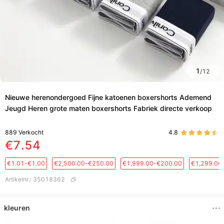
1
/
12
Nieuwe herenondergoed Fijne katoenen boxershorts Ademend
Jeugd Heren grote maten boxershorts Fabriek directe verkoop
889
Verkocht
4.8
€7.54
€1.01-€1.00
€2,500.00-€250.00
€1,999.00-€200.00
€1,299.00
Artikelnr.
:
35018362
kleuren