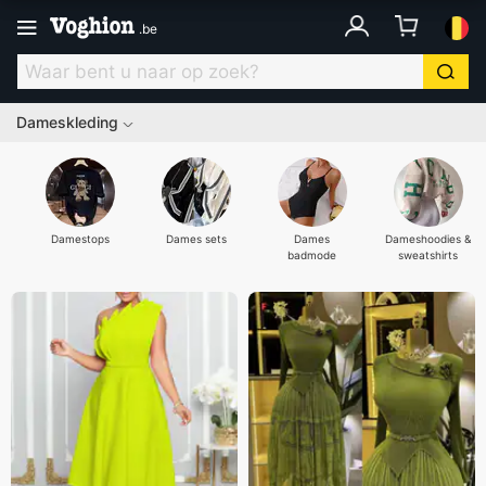
.
be
Dameskleding
Damestops
Dames sets
Dames
Dameshoodies &
badmode
sweatshirts