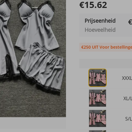
€15.62
Prijseenheid
€
Hoeveelheid
€250 UIT Voor bestelling
XXXL
XL/
S/