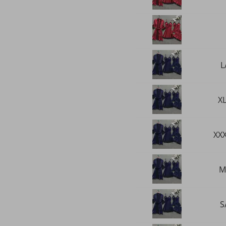
L
X
XXX
M
S