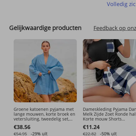
Volledig zic
Gelijkwaardige producten
Feedback op onz
Groene katoenen pyjama met
Dameskleding Pyjama Da
lange mouwen, korte broek en
Melk Zijde Zoet Ronde hal
vetersluiting, tweedelig set,
Korte mouw Shorts
Europese en Amerikaanse
Huiskledingset
€38.56
€11.24
herfstcollectie, groothandel,
nieuw huis
€54.95
-29%
uit
€22.82
-50%
uit