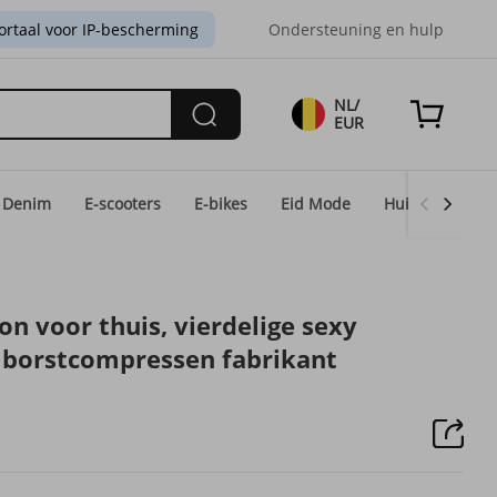
ortaal voor IP-bescherming
Ondersteuning en hulp
NL/
EUR
Denim
E-scooters
E-bikes
Eid Mode
Huis & Licht
n voor thuis, vierdelige sexy
 borstcompressen fabrikant