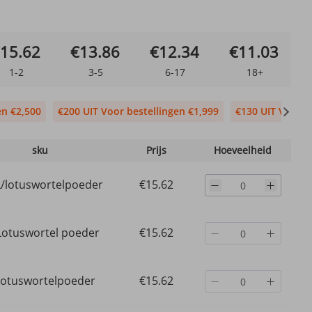
15.62
€13.86
€12.34
€11.03
1-2
3-5
6-17
18+
en €2,500
€200 UIT Voor bestellingen €1,999
€130 UIT Voor b
sku
Prijs
Hoeveelheid
/lotuswortelpoeder
€15.62
Lotuswortel poeder
€15.62
Lotuswortelpoeder
€15.62