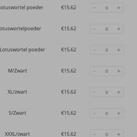
otuswortel poeder
€15.62
lotuswortelpoeder
€15.62
Lotuswortel poeder
€15.62
M/Zwart
€15.62
XL/zwart
€15.62
Populaire pyjama's, zijden
Grensoverschrijdende
S/Zwart
€15.62
yjama
nachtjaponnen, grote maten,
Europese en Amerikaa
laire
thuisondergoed,
huispakset bestaande u
nachtjaponnen
vest, shirt met korte 
€34.79
€27.75
en korte broek, zomerp
XXXL/zwart
€15.62
voor dames.
€51.64
-32%
uit
€42.11
-34%
uit