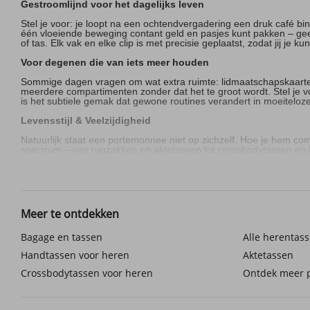
Gestroomlijnd voor het dagelijks leven
Stel je voor: je loopt na een ochtendvergadering een druk café bi
één vloeiende beweging contant geld en pasjes kunt pakken – gee
of tas. Elk vak en elke clip is met precisie geplaatst, zodat jij 
Voor degenen die van iets meer houden
Sommige dagen vragen om wat extra ruimte: lidmaatschapskaarten, 
meerdere compartimenten zonder dat het te groot wordt. Stel je voo
is het subtiele gemak dat gewone routines verandert in moeiteloz
Levensstijl & Veelzijdigheid
Natuurlijk staat een portemonnee niet op zichzelf. Hoe je hem co
spectrum – van rugzakken en aktetassen tot crossbodytassen en heu
reizen, met deze opties kun je ze naadloos combineren.
Waarom bij ons winkelen?
Een goede portemonnee moet het leven eenvoudiger maken, niet in
werkdagen, en levering binnen de EU vaak binnen 10 dagen. Past h
Meer te ontdekken
Zie het grotere geheel
Bagage en tassen
Alle herentas
Als u nieuwsgierig bent naar meer draagopties,
tassen voor elke 
Handtassen voor heren
Aktetassen
En voor professionele doeleinden kunt u onze aktetas voor het m
Crossbodytassen voor heren
Ontdek meer p
Je portemonnee doet meer dan alleen contant geld of pasjes beware
die kleine dagelijkse momenten in moeiteloze, zelfverzekerde bew