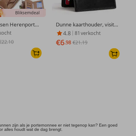
Bliksemdeal
sen Herenporte
Dunne kaarthouder, visite
ersie Korte Gesp
kaartjeshouder voor here
kocht
4.8
81
verkocht
artsleuf Portemon
n, multi-card tas, multifunc
€6
€22.10
 Capaciteit Vertic
tionele kleine portemonne
.98
€21.19
ewijs Portemonnee
e
kunnen zijn als je portemonnee er niet tegenop kan? Een goed
r alles houdt wat de dag brengt.