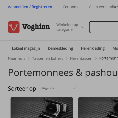
Aanmelden / Registreren
Coupons
Geen verzendko
Winkelen op
categorie
Lokaal magazijn
Dameskleding
Herenkleding
Mo
Portemonn
Naar huis
Tassen en koffers
Herentassen
Portemonnees & pashou
Sorteer op
Uitgelicht