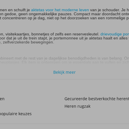
nnen en schuift je
aktetas voor het moderne leven
van je schouder. Je h
n gedoe, geen ongemakkelijke pauzes. Compact maar doordacht ontworpe
je kunt concentreren op je dag, niet op het doorzoeken van een rommelige
visitekaartjes, bonnetjes of zelfs een reservesleutel.
drievoudige po
r dat je uit de trein stapt, je portemonnee uit je aktetas haalt en all
e, zelfverzekerde bewegingen.
mbineert met de rest van je dagelijkse benodigdheden is van belang. 
ptasjes. Elk item is ontworpen om je essentials aan te vullen en zich 
Bekijk meer
gewikkelder. Daarom bieden we gratis verzending bij bestellingen bo
et niet? Geen probleem: je hebt 30 dagen de tijd om te retourneren en 
sen
Gecureerde bestverkochte heren
persoon en elke reis
toont alles van compacte benodigdheden voor in de 
Heren rugzak
oderne leven bekijken, ideaal om technologie, documenten en pasjes g
opulaire keuzes
n – het is een klein maar essentieel onderdeel van je dagelijkse rout
egingen. Welke past bij jouw routine?