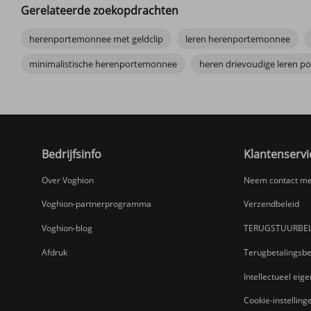
Gerelateerde zoekopdrachten
herenportemonnee met geldclip
leren herenportemonnee
minimalistische herenportemonnee
heren drievoudige leren 
Bedrijfsinfo
Klantenservi
Over Voghion
Neem contact me
Voghion-partnerprogramma
Verzendbeleid
Voghion-blog
TERUGSTUURBEL
Afdruk
Terugbetalingsbe
Intellectueel ei
Cookie-instelling