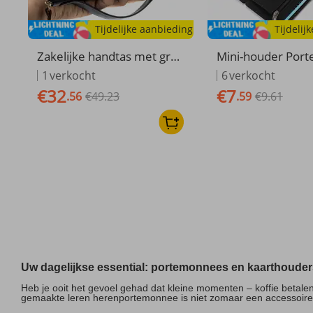
Tijdelijke aanbieding
Tijdelij
Zakelijke handtas met grot
Mini-houder Porte
e capaciteit, eenvoudige e
Rits Broekzak Sla
1
verkocht
6
verkocht
n modieuze mobiele porte
che Mannelijke 
€32
€7
.56
€49.23
.59
€9.61
monnee, lange portemonn
ee Kwaliteit PU-le
ee van rundleer voor man
bankkaarthouder 
nen
erenportemonne
Uw dagelijkse essential: portemonnees en kaarthouder
Heb je ooit het gevoel gehad dat kleine momenten – koffie betale
gemaakte leren herenportemonnee is niet zomaar een accessoire; h