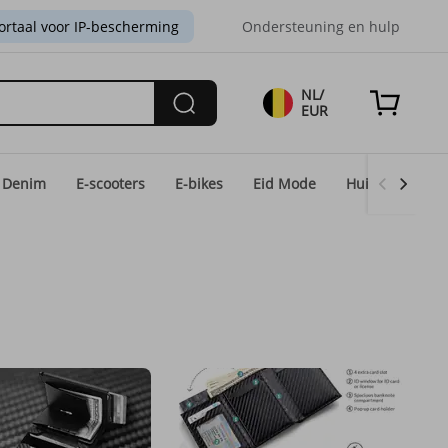
ortaal voor IP-bescherming
Ondersteuning en hulp
NL/
EUR
Denim
E-scooters
E-bikes
Eid Mode
Huis & Licht