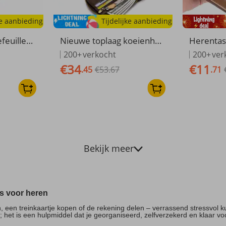
ke aanbieding
Tijdelijke aanbieding
feuilles
Nieuwe toplaag koeienhui
Herentas
nke Magis
d gesp rits heren portemo
monnee V
200+
verkocht
200+
ver
Portemonn
nnee meerdere kaartvakk
Multi-ka
€34
€11
.45
€53.67
.71
er Credit
en transparant ID-venster
nee Grote
Kleine h
echte leren geldclip
ale Rijb
es
Bekijk meer
s voor heren
n, een treinkaartje kopen of de rekening delen – verrassend stressvol 
et is een hulpmiddel dat je georganiseerd, zelfverzekerd en klaar voo