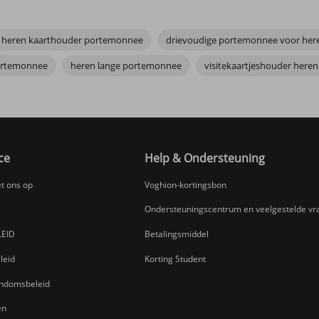
heren kaarthouder portemonnee
drievoudige portemonnee voor her
portemonnee
heren lange portemonnee
visitekaartjeshouder heren
ce
Help & Ondersteuning
t ons op
Voghion-kortingsbon
Ondersteuningscentrum en veelgestelde vr
EID
Betalingsmiddel
leid
Korting Student
gendomsbeleid
en