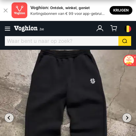
Voghion:
Ontdek, winkel, geniet
KRIJGEN
Kortingsbonnen van € 99 voor app-gebruike
rs
.
be