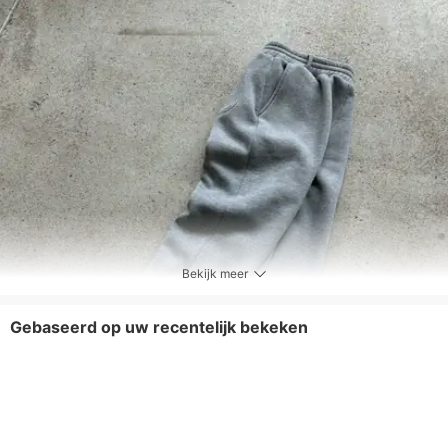
Elasticiteit van de stof
Lichte rek
Onderhoudsinstructies
Machinewas; niet chemisch reinigen
Inbegrepen componenten
Eendelig
Bekijk meer
Gebaseerd op uw recentelijk bekeken