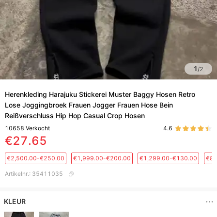
1
/
2
Herenkleding Harajuku Stickerei Muster Baggy Hosen Retro
Lose Joggingbroek Frauen Jogger Frauen Hose Bein
Reißverschluss Hip Hop Casual Crop Hosen
10658
Verkocht
4.6
€27.65
€2,500.00-€250.00
€1,999.00-€200.00
€1,299.00-€130.00
€88
Artikelnr.
:
35411035
KLEUR