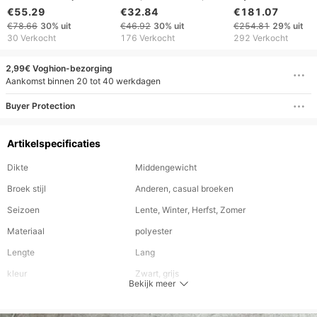
stoffen, Amerikaanse
Frühling Und Sommer,
business casual
€55.29
€32.84
€181.07
high street jeans met
Neue Amerikaanse
eenvoudige recht
€78.66
30%
uit
€46.92
30%
uit
€254.81
29%
uit
een verwassen retro
Buchstaben-Stickerei,
pijp relaxte
30 Verkocht
176 Verkocht
292 Verkocht
look, geborduurd met
Sportbekleidung Für
herenpakbroek
oude letters, wijde
Damen
2,99€ Voghion-bezorging
pijpen en ruwe randen
Aankomst binnen 20 tot 40 werkdagen
voor heren en dames.
Buyer Protection
Artikelspecificaties
Dikte
Middengewicht
Broek stijl
Anderen, casual broeken
Seizoen
Lente, Winter, Herfst, Zomer
Materiaal
polyester
Lengte
Lang
kleur
Zwart, grijs
Bekijk meer
Soort patroon
Stevig
type taille
Midden